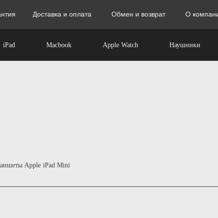
антия
Доставка и оплата
Обмен и возврат
О компан
iPad
Macbook
Apple Watch
Наушники
аншеты Apple iPad Mini