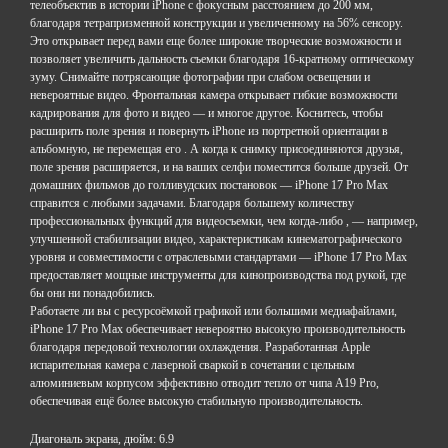
телеобъектив в истории iPhone с фокусным расстоянием до 200 мм,
благодаря тетрапризменной конструкции и увеличенному на 56% сенсору.
Это открывает перед вами еще более широкие творческие возможности и
позволяет увеличить дальность съемки благодаря 16-кратному оптическому
зуму. Снимайте потрясающие фотографии при слабом освещении и
невероятные видео. Фронтальная камера открывает гибкие возможности
кадрирования для фото и видео — и многое другое. Коснитесь, чтобы
расширить поле зрения и повернуть iPhone из портретной ориентации в
альбомную, не перемещая его . А когда к снимку присоединяются друзья,
поле зрения расширяется, и на ваших селфи поместится больше друзей. От
домашних фильмов до голливудских постановок — iPhone 17 Pro Max
справится с любыми задачами. Благодаря большему количеству
профессиональных функций для видеосъемки, чем когда-либо , — например,
улучшенной стабилизации видео, характеристикам кинематографического
уровня и совместимости с отраслевыми стандартами — iPhone 17 Pro Max
предоставляет мощные инструменты для кинопроизводства под рукой, где
бы они ни понадобились.
Работаете ли вы с ресурсоёмкой графикой или большими медиафайлами,
iPhone 17 Pro Max обеспечивает невероятно высокую производительность
благодаря передовой технологии охлаждения. Разработанная Apple
испарительная камера с лазерной сваркой в ​​сочетании с цельным
алюминиевым корпусом эффективно отводит тепло от чипа A19 Pro,
обеспечивая ещё более высокую стабильную производительность.
Диагональ экрана, дюйм: 6.9