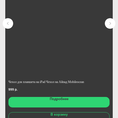
Чехол для планшета на iPad Чехол на Айпад Mobileocean
Р
999
р.
1
Подробнее
В корзину