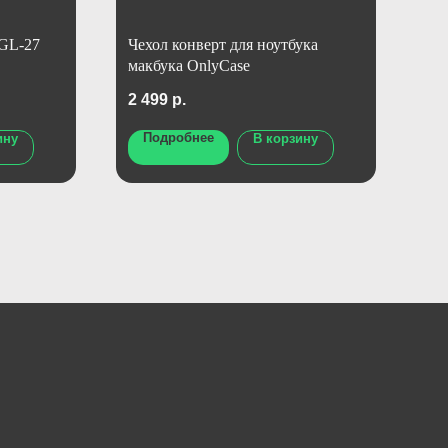
 GL-27
Чехол конверт для ноутбука
Че
макбука OnlyCase
на
2 499
р.
99
Подробнее
ину
В корзину