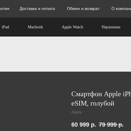
антия
антия
Доставка и оплата
Доставка и оплата
Обмен и возврат
Обмен и возврат
О компан
О компан
iPad
Macbook
Apple Watch
Наушники
Смартфон Apple iPh
eSIM, голубой
Apple
60 999
р.
79 999
р.