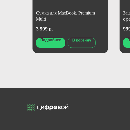
ad Чехол
Сумка для MacBook, Premium
Защ
Multi
с р
3 999
р.
99
Подробнее
П
ну
В корзину