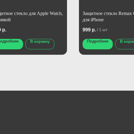
итное стекло для Apple Watch,
Защитное стекло Remax
амкой
для iPhone
9
р.
999
р.
/
1 шт
одробнее
Подробнее
В корзину
В корз